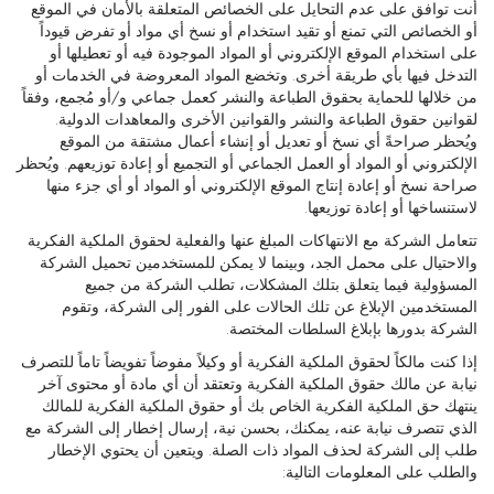
أنت توافق على عدم التحايل على الخصائص المتعلقة بالأمان في الموقع
أو الخصائص التي تمنع أو تقيد استخدام أو نسخ أي مواد أو تفرض قيوداً
على استخدام الموقع الإلكتروني أو المواد الموجودة فيه أو تعطيلها أو
التدخل فيها بأي طريقة أخرى. وتخضع المواد المعروضة في الخدمات أو
من خلالها للحماية بحقوق الطباعة والنشر كعمل جماعي و/أو مُجمع، وفقاً
لقوانين حقوق الطباعة والنشر والقوانين الأخرى والمعاهدات الدولية.
ويُحظر صراحةً أي نسخ أو تعديل أو إنشاء أعمال مشتقة من الموقع
الإلكتروني أو المواد أو العمل الجماعي أو التجميع أو إعادة توزيعهم. ويُحظر
صراحة نسخ أو إعادة إنتاج الموقع الإلكتروني أو المواد أو أي جزء منها
لاستنساخها أو إعادة توزيعها.
تتعامل الشركة مع الانتهاكات المبلغ عنها والفعلية لحقوق الملكية الفكرية
والاحتيال على محمل الجد، وبينما لا يمكن للمستخدمين تحميل الشركة
المسؤولية فيما يتعلق بتلك المشكلات، تطلب الشركة من جميع
المستخدمين الإبلاغ عن تلك الحالات على الفور إلى الشركة، وتقوم
الشركة بدورها بإبلاغ السلطات المختصة.
إذا كنت مالكاً لحقوق الملكية الفكرية أو وكيلاً مفوضاً تفويضاً تاماً للتصرف
نيابة عن مالك حقوق الملكية الفكرية وتعتقد أن أي مادة أو محتوى آخر
ينتهك حق الملكية الفكرية الخاص بك أو حقوق الملكية الفكرية للمالك
الذي تتصرف نيابة عنه، يمكنك، بحسن نية، إرسال إخطار إلى الشركة مع
طلب إلى الشركة لحذف المواد ذات الصلة. ويتعين أن يحتوي الإخطار
والطلب على المعلومات التالية: