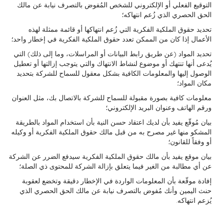
التوقيع الفعلي أو الإلكتروني للشخص المُفوض بالتصرف نيابة عن مالك
الحق الحصري الذي زُعم انتهاكه؛
تحديد حقوق الملكية الفكرية التي زُعم انتهاكها أو قائمة ممثلة لهذه
الأعمال إذا كان من الممكن تعدد حقوق الملكية الفكرية في إخطار واحد؛
تحديد المواد (عن طريق رابط البيانات أو المراسلات، وما إلى ذلك) التي
يُدعى أنها تنتهك أو موضوع لنشاط الانتهاك والتي يتوجب إزالتها أو تعطيل
الوصول إليها والمعلومات الكافية بشكل معقول للسماح للشركة بتحديد
مكان المواد؛
معلومات كافية بصورة مقبولة للسماح للشركة بالاتصال بك، مثل العنوان
ورقم الهاتف وعنوان البريد الإلكتروني؛
بيان مُوقّع يفيد بأن لديك اعتقاد حسن النية بأن استخدام المواد بالطريقة
المشكو منها غير مصرح به من قبل مالك حقوق الملكية الفكرية أو وكيله
أو وفقاً للقانون؛
بيان موقع يفيد بأن مالك حقوق الملكية الفكرية سيدفع الضرر عن الشركة
عن أي مطالبة من الغير فيما يتعلق بإزالة الشركة للمحتوى ذي الصلة؛
إفادة موقّعة بأن المعلومات الواردة في الإخطار دقيقة وتخضع لعقوبة
حنث اليمين وأنك مُفوض بالتصرف نيابة عن مالك الحق الحصري الذي
يُزعم انتهاكه.